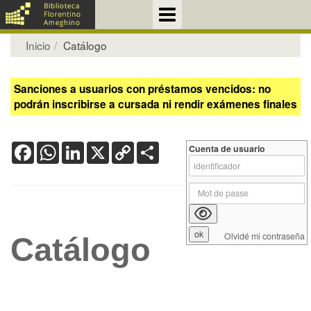
Inicio
Catálogo
Sanciones a usuarios con préstamos vencidos: no
podrán inscribirse a cursada ni rendir exámenes finales
Facebook
WhatsApp
LinkedIn
X
Copy
Share
Cuenta de usuario
Link
Olvidé mi contraseña
Catálogo