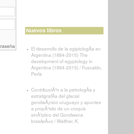
Nuevos libros
traseña
El desarrollo de la egiptologÃ­a en
Argentina (1884-2015) The
development of egyptology in
Argentina (1884-2015) / Fuscaldo,
Perla
ContribuciÃ³n a la petrologÃ­a y
estratigrafÃ­a del glacial
gondwÃ¡nico uruguayo y apuntes
a propÃ³sito de un croquis
sinÃ³ptico del Gondwana
brasileÃ±o / Walther, K.