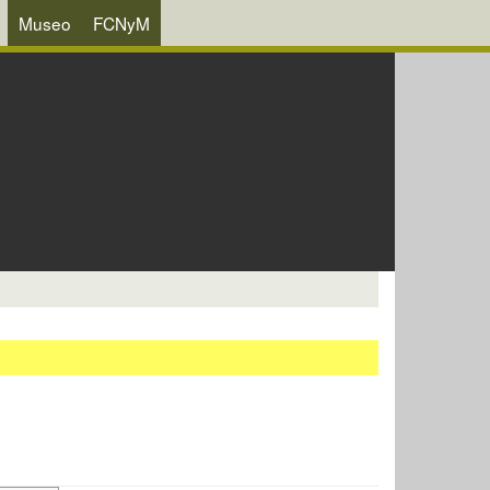
Museo
FCNyM