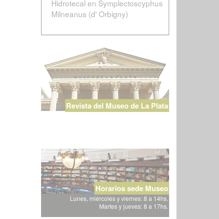
Hidrotecal en Symplectoscyphus
Milneanus (d' Orbigny)
Revista del Museo de La Plata
Horarios sede Museo
Lunes, miércoles y viernes: 8 a 14hs.
Martes y jueves: 8 a 17hs.