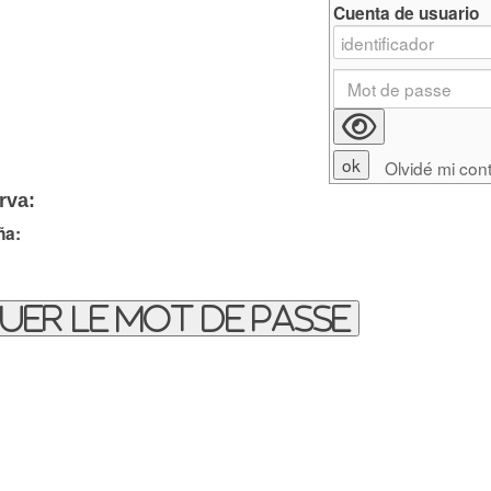
Cuenta de usuario
Olvidé mi con
rva:
ña:
uer le mot de passe