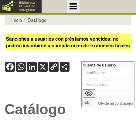
Inicio
Catálogo
Sanciones a usuarios con préstamos vencidos: no
podrán inscribirse a cursada ni rendir exámenes finales
Facebook
WhatsApp
LinkedIn
X
Copy
Share
Cuenta de usuario
Link
Olvidé mi contraseña
Catálogo