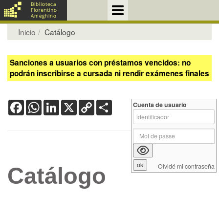
Inicio
Catálogo
Sanciones a usuarios con préstamos vencidos: no
podrán inscribirse a cursada ni rendir exámenes finales
Facebook
WhatsApp
LinkedIn
X
Copy
Share
Cuenta de usuario
Link
Olvidé mi contraseña
Catálogo