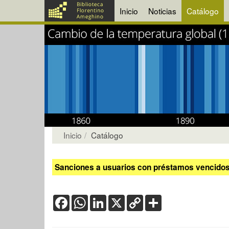
Inicio
Noticias
Catálogo
Inicio
Catálogo
Sanciones a usuarios con préstamos vencidos:
Facebook
WhatsApp
LinkedIn
X
Copy
Share
Link