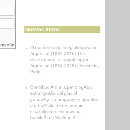
Nuevos libros
traseña
El desarrollo de la egiptologÃ­a en
Argentina (1884-2015) The
development of egyptology in
Argentina (1884-2015) / Fuscaldo,
Perla
ContribuciÃ³n a la petrologÃ­a y
estratigrafÃ­a del glacial
gondwÃ¡nico uruguayo y apuntes
a propÃ³sito de un croquis
sinÃ³ptico del Gondwana
brasileÃ±o / Walther, K.