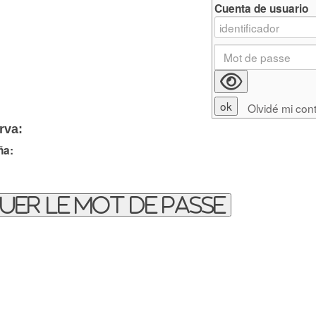
Cuenta de usuario
Olvidé mi con
rva:
ña:
uer le mot de passe