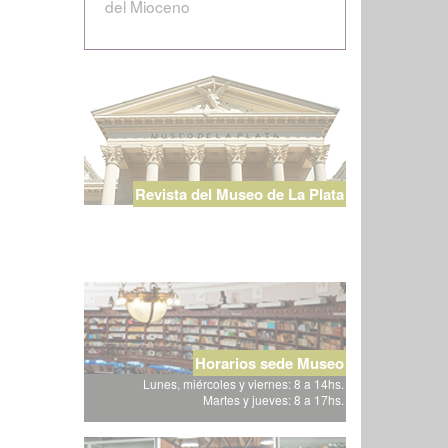
del Mioceno
Revista del Museo de La Plata
Horarios sede Museo
Lunes, miércoles y viernes: 8 a 14hs.
Martes y jueves: 8 a 17hs.