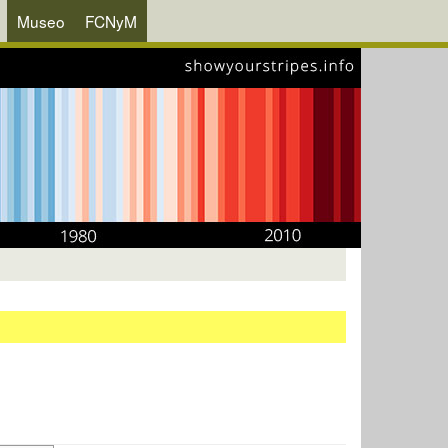
Museo
FCNyM