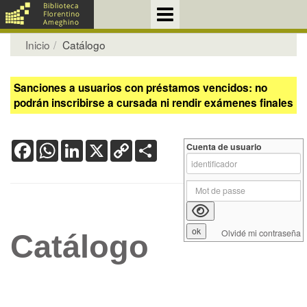
Inicio
Catálogo
Sanciones a usuarios con préstamos vencidos: no
podrán inscribirse a cursada ni rendir exámenes finales
Facebook
WhatsApp
LinkedIn
X
Copy
Share
Cuenta de usuario
Link
Olvidé mi contraseña
Catálogo